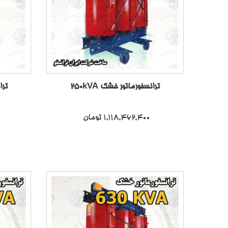
ترانسفورماتور خشک 250kVA
ترا
1,118,462,400 تومان