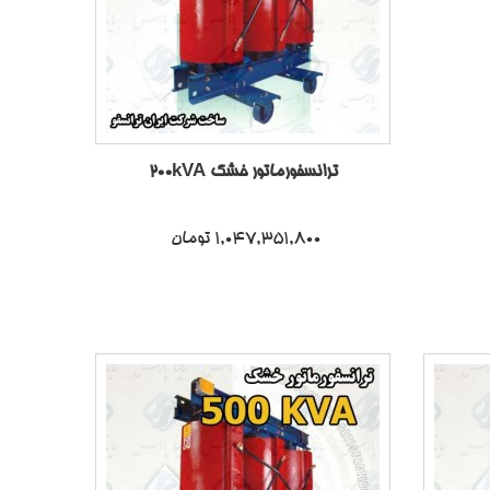
ترانسفورماتور خشک 200kVA
1,047,351,800 تومان