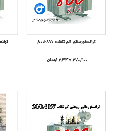
ترانسفورماتور کم تلفات 800kVA
ترانسف
2,347,270,200 تومان