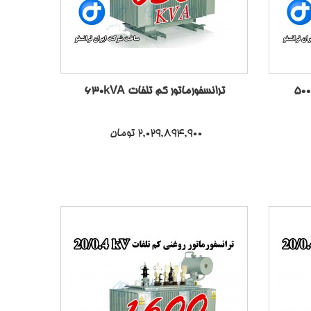
ترانسفورماتور کم تلفات 630kVA
2,029,894,900 تومان