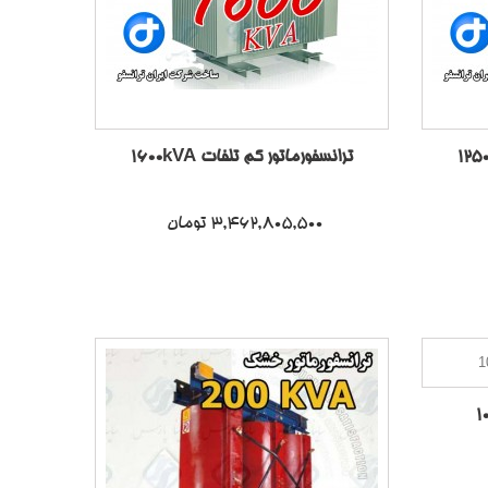
ترانسفورماتور کم تلفات 1600kVA
3,462,805,500 تومان