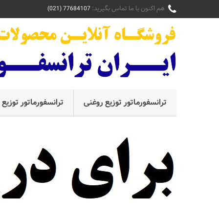
هم اکنون با ما تماس بگیرید:
77684107 (021)
ترانسفورماتور توزیع روغنی
ترانسفورماتور توزی