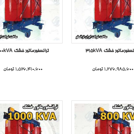
نسفورماتور خشک 315kVA
ترانسفورماتور خشک 400kVA
1,276,985,600 تومان
1,526,410,600 تومان