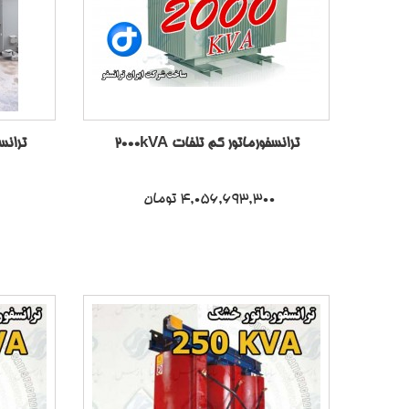
ترانسفورماتور کم تلفات 2000kVA
ترانسفو
4,056,693,300 تومان