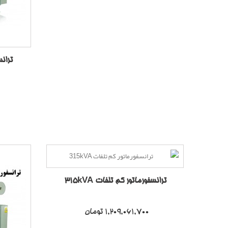
ترانس
ترانسفورماتور کم تلفات 315kVA
1,209,061,700 تومان