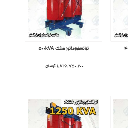
ترانسفورماتور خشک 500kVA
1,826,750,200 تومان