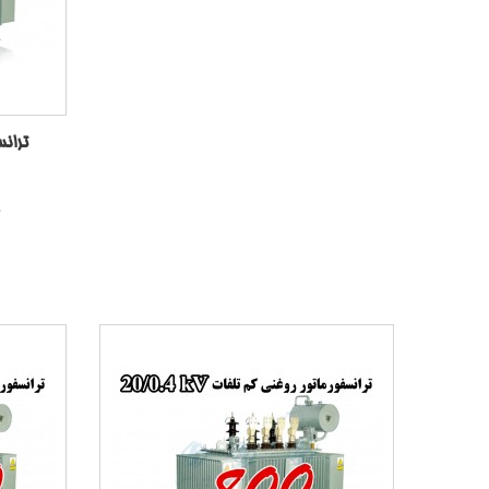
ترانسف
0