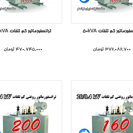
فورماتور کم تلفات 50kVA
ترانسفورماتور کم تلفات 75kVA
372,082,700 تومان
470,745,000 تومان