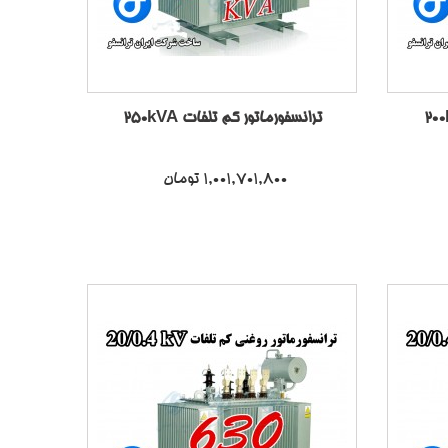
ترانسفورماتور کم تلفات 250kVA
1,001,701,800 تومان