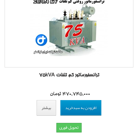
ترانسفورماتور کم تلفات 75kVA
470,745,000 تومان
افزودن به سبدخرید
بیشتر
تحویل فوری