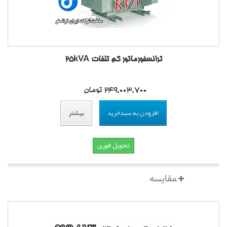
ترانسفورماتور کم تلفات 25kVA
249,003,700 تومان
افزودن به سبدخرید
بیشتر
تحویل فوری