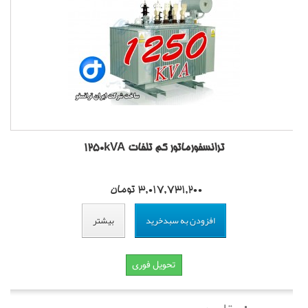
ترانسفورماتور کم تلفات 1250kVA
3,017,731,200 تومان
افزودن به سبدخرید
بیشتر
تحویل فوری