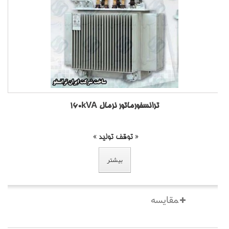
ترانسفورماتور نرمال 160kVA
« توقف تولید »
بیشتر