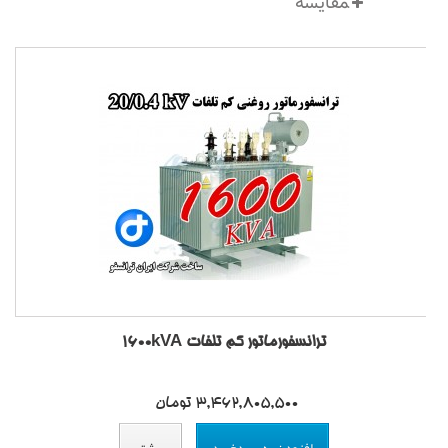
ترانسفورماتور کم تلفات 1600kVA
3,462,805,500 تومان