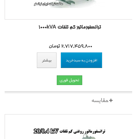
ترانسفورماتور کم تلفات 1000kVA
2,717,459,800 تومان
افزودن به سبدخرید
بیشتر
تحویل فوری