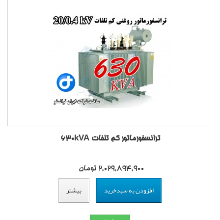
ترانسفورماتور کم تلفات 630kVA
2,029,894,900 تومان
افزودن به سبدخرید
بیشتر