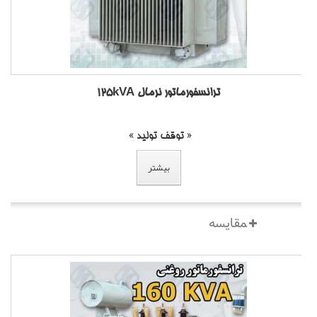
ترانسفورماتور نرمال 125kVA
« توقف تولید »
بیشتر