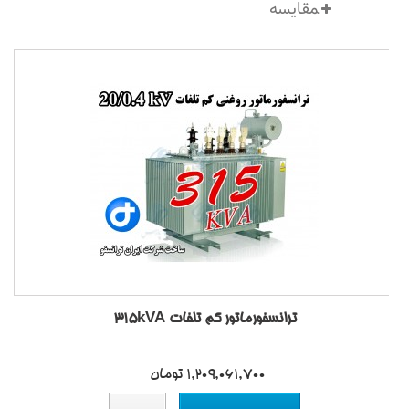
ترانسفورماتور کم تلفات 315kVA
1,209,061,700 تومان