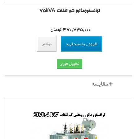
ترانسفورماتور کم تلفات 75kVA
470,745,000 تومان
افزودن به سبدخرید
بیشتر
تحویل فوری