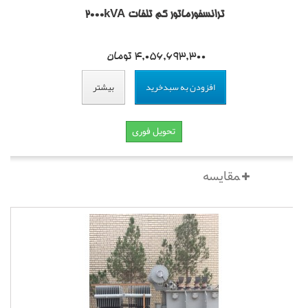
ترانسفورماتور کم تلفات 2000kVA
4,056,693,300 تومان
افزودن به سبدخرید
بیشتر
تحویل فوری