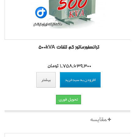
ترانسفورماتور کم تلفات 500kVA
1,758,639,300 تومان
افزودن به سبدخرید
بیشتر
تحویل فوری