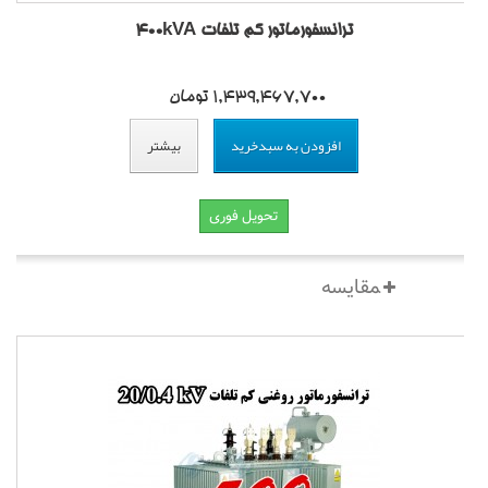
ترانسفورماتور کم تلفات 400kVA
1,439,467,700 تومان
افزودن به سبدخرید
بیشتر
تحویل فوری