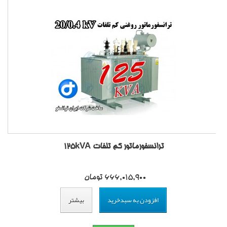
ترانسفورماتور کم تلفات 125kVA
666,015,900 تومان
افزودن به سبدخرید
بیشتر