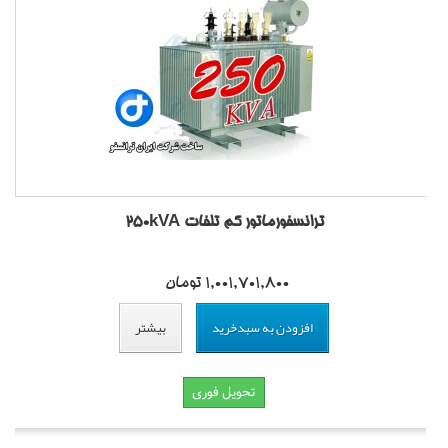
ترانسفورماتور کم تلفات 250kVA
1,001,701,800 تومان
افزودن به سبدخرید
بیشتر
تحویل فوری