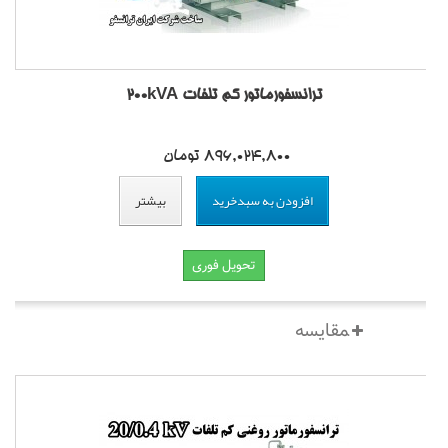
ترانسفورماتور کم تلفات 200kVA
896,024,800 تومان
افزودن به سبدخرید
بیشتر
تحویل فوری