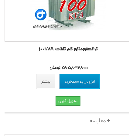
ترانسفورماتور کم تلفات 100kVA
565,692,600 تومان
افزودن به سبدخرید
بیشتر
تحویل فوری