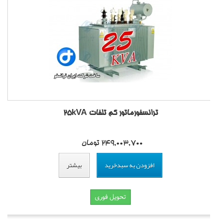
ترانسفورماتور کم تلفات 25kVA
249,003,700 تومان
افزودن به سبدخرید
بیشتر
تحویل فوری