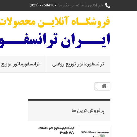
هم اکنون با ما تماس بگیرید:
77684107 (021)
ترانسفورماتور توزیع روغنی
ترانسفورماتور توزی
پرفروش ترین‌ ها
ترانسفورماتور کم تلفات
315kVA